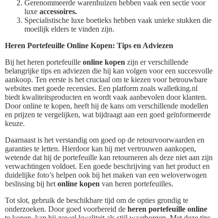
Gerenommeerde warenhuizen hebben vaak een sectie voor
luxe
accessoires.
Specialistische luxe boetieks hebben vaak unieke stukken die
moeilijk elders te vinden zijn.
Heren Portefeuille Online Kopen: Tips en Adviezen
Bij het heren portefeuille
online kopen
zijn er verschillende
belangrijke tips en adviezen die hij kan volgen voor een succesvolle
aankoop. Ten eerste is het cruciaal om te kiezen voor betrouwbare
websites met goede recensies. Een platform zoals walletking.nl
biedt kwaliteitsproducten en wordt vaak aanbevolen door klanten.
Door online te kopen, heeft hij de kans om verschillende modellen
en prijzen te vergelijken, wat bijdraagt aan een goed geïnformeerde
keuze.
Daarnaast is het verstandig om goed op de retourvoorwaarden en
garanties te letten. Hierdoor kan hij met vertrouwen aankopen,
wetende dat hij de portefeuille kan retourneren als deze niet aan zijn
verwachtingen voldoet. Een goede beschrijving van het product en
duidelijke foto’s helpen ook bij het maken van een weloverwogen
beslissing bij het
online kopen
van heren portefeuilles.
Tot slot, gebruik de beschikbare tijd om de opties grondig te
onderzoeken. Door goed voorbereid de
heren portefeuille online
te kopen, kan hij zowel kwaliteit als stijl waarborgen. Met deze tips