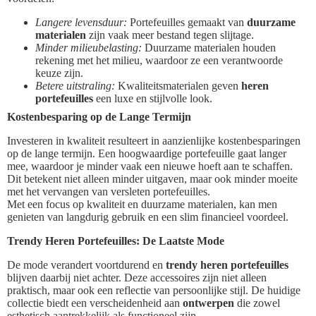
Langere levensduur:
Portefeuilles gemaakt van
duurzame
materialen
zijn vaak meer bestand tegen slijtage.
Minder milieubelasting:
Duurzame materialen houden
rekening met het milieu, waardoor ze een verantwoorde
keuze zijn.
Betere uitstraling:
Kwaliteitsmaterialen geven
heren
portefeuilles
een luxe en stijlvolle look.
Kostenbesparing op de Lange Termijn
Investeren in kwaliteit resulteert in aanzienlijke kostenbesparingen
op de lange termijn. Een hoogwaardige portefeuille gaat langer
mee, waardoor je minder vaak een nieuwe hoeft aan te schaffen.
Dit betekent niet alleen minder uitgaven, maar ook minder moeite
met het vervangen van versleten portefeuilles.
Met een focus op kwaliteit en duurzame materialen, kan men
genieten van langdurig gebruik en een slim financieel voordeel.
Trendy Heren Portefeuilles: De Laatste Mode
De mode verandert voortdurend en
trendy heren portefeuilles
blijven daarbij niet achter. Deze accessoires zijn niet alleen
praktisch, maar ook een reflectie van persoonlijke stijl. De huidige
collectie biedt een verscheidenheid aan
ontwerpen
die zowel
esthetisch aantrekkelijk als functioneel zijn.