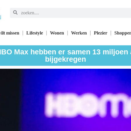
ilt missen
Lifestyle
Wonen
Werken
Plezier
Shoppe
BO Max hebben er samen 13 miljoen
bijgekregen