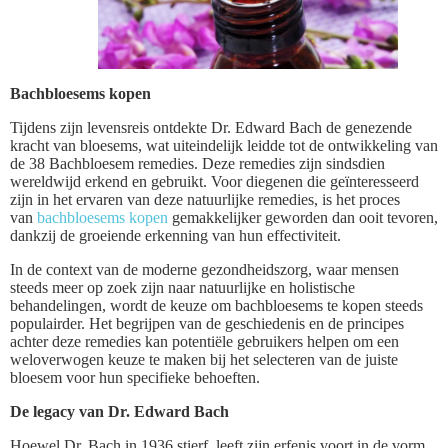
Bachbloesems kopen
Tijdens zijn levensreis ontdekte Dr. Edward Bach de genezende
kracht van bloesems, wat uiteindelijk leidde tot de ontwikkeling van
de 38 Bachbloesem remedies. Deze remedies zijn sindsdien
wereldwijd erkend en gebruikt. Voor diegenen die geïnteresseerd
zijn in het ervaren van deze natuurlijke remedies, is het proces
van
bachbloesems kopen
gemakkelijker geworden dan ooit tevoren,
dankzij de groeiende erkenning van hun effectiviteit.
In de context van de moderne gezondheidszorg, waar mensen
steeds meer op zoek zijn naar natuurlijke en holistische
behandelingen, wordt de keuze om bachbloesems te kopen steeds
populairder. Het begrijpen van de geschiedenis en de principes
achter deze remedies kan potentiële gebruikers helpen om een
weloverwogen keuze te maken bij het selecteren van de juiste
bloesem voor hun specifieke behoeften.
De legacy van Dr. Edward Bach
Hoewel Dr. Bach in 1936 stierf, leeft zijn erfenis voort in de vorm