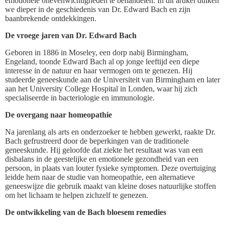
emotionele onevenwichtigheden te behandelen. In dit artikel duiken
we dieper in de geschiedenis van Dr. Edward Bach en zijn
baanbrekende ontdekkingen.
De vroege jaren van Dr. Edward Bach
Geboren in 1886 in Moseley, een dorp nabij Birmingham,
Engeland, toonde Edward Bach al op jonge leeftijd een diepe
interesse in de natuur en haar vermogen om te genezen. Hij
studeerde geneeskunde aan de Universiteit van Birmingham en later
aan het University College Hospital in Londen, waar hij zich
specialiseerde in bacteriologie en immunologie.
De overgang naar homeopathie
Na jarenlang als arts en onderzoeker te hebben gewerkt, raakte Dr.
Bach gefrustreerd door de beperkingen van de traditionele
geneeskunde. Hij geloofde dat ziekte het resultaat was van een
disbalans in de geestelijke en emotionele gezondheid van een
persoon, in plaats van louter fysieke symptomen. Deze overtuiging
leidde hem naar de studie van homeopathie, een alternatieve
geneeswijze die gebruik maakt van kleine doses natuurlijke stoffen
om het lichaam te helpen zichzelf te genezen.
De ontwikkeling van de Bach bloesem remedies