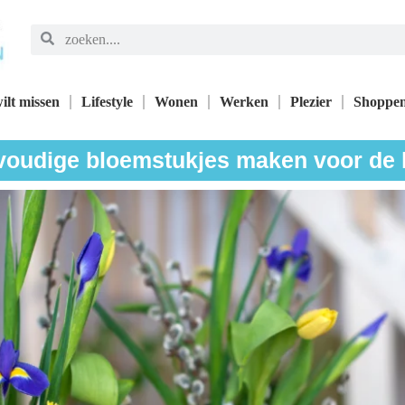
ilt missen
Lifestyle
Wonen
Werken
Plezier
Shoppe
oudige bloemstukjes maken voor de 