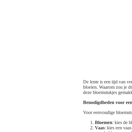
De lente is een tijd van v
bloeien. Waarom zou je di
deze bloemstukjes gemakke
Benodigdheden voor ee
Voor eenvoudige bloemstuk
Bloemen
: kies de 
Vaas
: kies een vaa