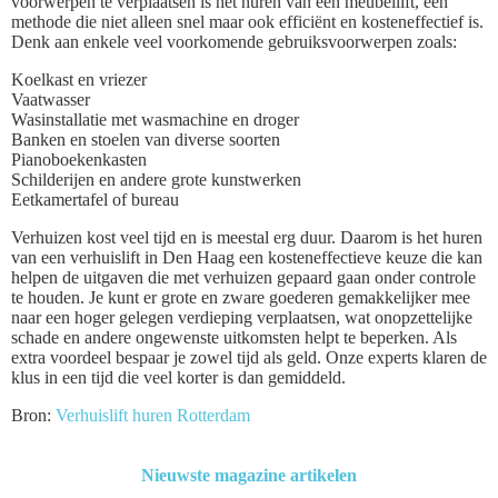
voorwerpen te verplaatsen is het huren van een meubellift, een
methode die niet alleen snel maar ook efficiënt en kosteneffectief is.
Denk aan enkele veel voorkomende gebruiksvoorwerpen zoals:
Koelkast en vriezer
Vaatwasser
Wasinstallatie met wasmachine en droger
Banken en stoelen van diverse soorten
Pianoboekenkasten
Schilderijen en andere grote kunstwerken
Eetkamertafel of bureau
Verhuizen kost veel tijd en is meestal erg duur. Daarom is het huren
van een verhuislift in Den Haag een kosteneffectieve keuze die kan
helpen de uitgaven die met verhuizen gepaard gaan onder controle
te houden. Je kunt er grote en zware goederen gemakkelijker mee
naar een hoger gelegen verdieping verplaatsen, wat onopzettelijke
schade en andere ongewenste uitkomsten helpt te beperken. Als
extra voordeel bespaar je zowel tijd als geld. Onze experts klaren de
klus in een tijd die veel korter is dan gemiddeld.
Bron:
Verhuislift huren Rotterdam
Nieuwste magazine artikelen