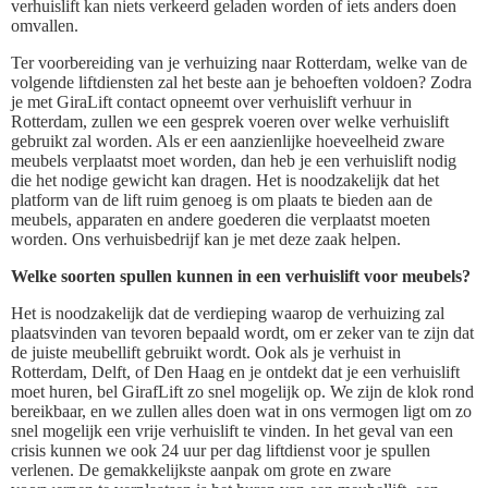
verhuislift kan niets verkeerd geladen worden of iets anders doen
omvallen.
Ter voorbereiding van je verhuizing naar Rotterdam, welke van de
volgende liftdiensten zal het beste aan je behoeften voldoen? Zodra
je met GiraLift contact opneemt over verhuislift verhuur in
Rotterdam, zullen we een gesprek voeren over welke verhuislift
gebruikt zal worden. Als er een aanzienlijke hoeveelheid zware
meubels verplaatst moet worden, dan heb je een verhuislift nodig
die het nodige gewicht kan dragen. Het is noodzakelijk dat het
platform van de lift ruim genoeg is om plaats te bieden aan de
meubels, apparaten en andere goederen die verplaatst moeten
worden. Ons verhuisbedrijf kan je met deze zaak helpen.
Welke soorten spullen kunnen in een verhuislift voor meubels?
Het is noodzakelijk dat de verdieping waarop de verhuizing zal
plaatsvinden van tevoren bepaald wordt, om er zeker van te zijn dat
de juiste meubellift gebruikt wordt. Ook als je verhuist in
Rotterdam, Delft, of Den Haag en je ontdekt dat je een verhuislift
moet huren, bel GirafLift zo snel mogelijk op. We zijn de klok rond
bereikbaar, en we zullen alles doen wat in ons vermogen ligt om zo
snel mogelijk een vrije verhuislift te vinden. In het geval van een
crisis kunnen we ook 24 uur per dag liftdienst voor je spullen
verlenen. De gemakkelijkste aanpak om grote en zware