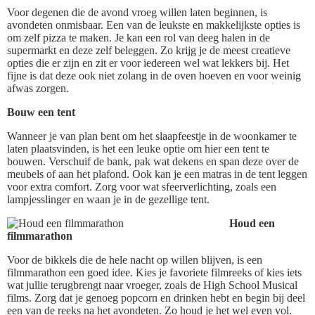
Voor degenen die de avond vroeg willen laten beginnen, is
avondeten onmisbaar. Een van de leukste en makkelijkste opties is
om zelf pizza te maken. Je kan een rol van deeg halen in de
supermarkt en deze zelf beleggen. Zo krijg je de meest creatieve
opties die er zijn en zit er voor iedereen wel wat lekkers bij. Het
fijne is dat deze ook niet zolang in de oven hoeven en voor weinig
afwas zorgen.
Bouw een tent
Wanneer je van plan bent om het slaapfeestje in de woonkamer te
laten plaatsvinden, is het een leuke optie om hier een tent te
bouwen. Verschuif de bank, pak wat dekens en span deze over de
meubels of aan het plafond. Ook kan je een matras in de tent leggen
voor extra comfort. Zorg voor wat sfeerverlichting, zoals een
lampjesslinger en waan je in de gezellige tent.
Houd een
filmmarathon
Voor de bikkels die de hele nacht op willen blijven, is een
filmmarathon een goed idee. Kies je favoriete filmreeks of kies iets
wat jullie terugbrengt naar vroeger, zoals de High School Musical
films. Zorg dat je genoeg popcorn en drinken hebt en begin bij deel
een van de reeks na het avondeten. Zo houd je het wel even vol.