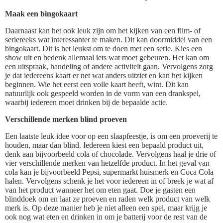
Maak een bingokaart
Daarnaast kan het ook leuk zijn om het kijken van een film- of
seriereeks wat interessanter te maken. Dit kan doormiddel van een
bingokaart. Dit is het leukst om te doen met een serie. Kies een
show uit en bedenk allemaal iets wat moet gebeuren. Het kan om
een uitspraak, handeling of andere activiteit gaan. Vervolgens zorg
je dat iedereens kaart er net wat anders uitziet en kan het kijken
beginnen. Wie het eerst een volle kaart heeft, wint. Dit kan
natuurlijk ook gespeeld worden in de vorm van een drankspel,
waarbij iedereen moet drinken bij de bepaalde actie.
Verschillende merken blind proeven
Een laatste leuk idee voor op een slaapfeestje, is om een proeverij te
houden, maar dan blind. Iedereen kiest een bepaald product uit,
denk aan bijvoorbeeld cola of chocolade. Vervolgens haal je drie of
vier verschillende merken van hetzelfde product. In het geval van
cola kan je bijvoorbeeld Pepsi, supermarkt huismerk en Coca Cola
halen. Vervolgens schenk je het voor iedereen in of breek je wat af
van het product wanneer het om eten gaat. Doe je gasten een
blinddoek om en laat ze proeven en raden welk product van welk
merk is. Op deze manier heb je niet alleen een spel, maar krijg je
ook nog wat eten en drinken in om je batterij voor de rest van de