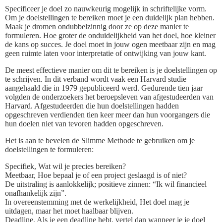
Specificeer je doel zo nauwkeurig mogelijk in schriftelijke vorm.
Om je doelstellingen te bereiken moet je een duidelijk plan hebben.
Maak je dromen ondubbelzinnig door ze op deze manier te
formuleren. Hoe groter de onduidelijkheid van het doel, hoe kleiner
de kans op succes. Je doel moet in jouw ogen meetbaar zijn en mag
geen ruimte laten voor interpretatie of ontwijking van jouw kant.
De meest effectieve manier om dit te bereiken is je doelstellingen op
te schrijven. In dit verband wordt vaak een Harvard studie
aangehaald die in 1979 gepubliceerd werd. Gedurende tien jaar
volgden de onderzoekers het beroepsleven van afgestudeerden van
Harvard. Afgestudeerden die hun doelstellingen hadden
opgeschreven verdienden tien keer meer dan hun voorgangers die
hun doelen niet van tevoren hadden opgeschreven.
Het is aan te bevelen de Slimme Methode te gebruiken om je
doelstellingen te formuleren:
Specifiek, Wat wil je precies bereiken?
Meetbaar, Hoe bepaal je of een project geslaagd is of niet?
De uitstraling is aanlokkelijk; positieve zinnen: “Ik wil financieel
onafhankelijk zijn”.
In overeenstemming met de werkelijkheid, Het doel mag je
uitdagen, maar het moet haalbaar blijven.
Deadline, Als je een deadline hebt, vertel dan wanneer je je doel