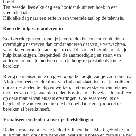
hoofd
Ten tweede, lees elke dag een hoofdstuk uit een boek in een
vreemde taal.
Kijk elke dag naar een serie in een vreemde taal op de televisie.
Roep de hulp van anderen in
Zoals eerder gezegd, moet je je gestelde doelen eerder uit eigen
overtuiging nastreven dan omdat anderen dat van je verwachten,
want dat vergroot je kans op succes. Dit sluit echter niet uit dat je
hulp kunt krijgen. Integendeel, de aanmoediging en steun van
anderen kunnen je motiveren om je hoogste prestatieniveau te
bereiken.
Breng de mensen in je omgeving op de hoogte van je voornemens.
Als je een beetje onder druk van buitenaf staat, kan dat je motiveren
om aan je doelen te blijven werken. Het ontwikkelen van relaties
met mensen die je waarden delen is ook aan te bevelen. Je profiteert
op deze manier van elkaars ervaringen. Ook waardevol is de
begeleiding van een mentor die het doel dat je zelf probeert te
bereiken al bereikt heeft.
Visualiseer en denk na over je doelstellingen
Bedenk regelmatig hoe je je doel zult bereiken. Maak gebruik van
al je zintuigen om dit te bereiken: Wat zul je horen en zien als je het