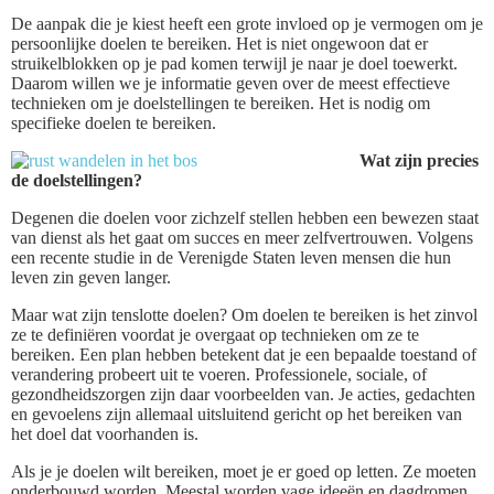
De aanpak die je kiest heeft een grote invloed op je vermogen om je
persoonlijke doelen te bereiken. Het is niet ongewoon dat er
struikelblokken op je pad komen terwijl je naar je doel toewerkt.
Daarom willen we je informatie geven over de meest effectieve
technieken om je doelstellingen te bereiken. Het is nodig om
specifieke doelen te bereiken.
Wat zijn precies
de doelstellingen?
Degenen die doelen voor zichzelf stellen hebben een bewezen staat
van dienst als het gaat om succes en meer zelfvertrouwen. Volgens
een recente studie in de Verenigde Staten leven mensen die hun
leven zin geven langer.
Maar wat zijn tenslotte doelen? Om doelen te bereiken is het zinvol
ze te definiëren voordat je overgaat op technieken om ze te
bereiken. Een plan hebben betekent dat je een bepaalde toestand of
verandering probeert uit te voeren. Professionele, sociale, of
gezondheidszorgen zijn daar voorbeelden van. Je acties, gedachten
en gevoelens zijn allemaal uitsluitend gericht op het bereiken van
het doel dat voorhanden is.
Als je je doelen wilt bereiken, moet je er goed op letten. Ze moeten
onderbouwd worden. Meestal worden vage ideeën en dagdromen