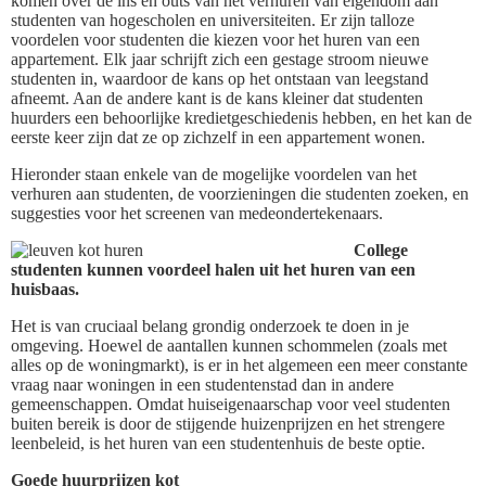
komen over de ins en outs van het verhuren van eigendom aan
studenten van hogescholen en universiteiten. Er zijn talloze
voordelen voor studenten die kiezen voor het huren van een
appartement. Elk jaar schrijft zich een gestage stroom nieuwe
studenten in, waardoor de kans op het ontstaan van leegstand
afneemt. Aan de andere kant is de kans kleiner dat studenten
huurders een behoorlijke kredietgeschiedenis hebben, en het kan de
eerste keer zijn dat ze op zichzelf in een appartement wonen.
Hieronder staan enkele van de mogelijke voordelen van het
verhuren aan studenten, de voorzieningen die studenten zoeken, en
suggesties voor het screenen van medeondertekenaars.
College
studenten kunnen voordeel halen uit het huren van een
huisbaas.
Het is van cruciaal belang grondig onderzoek te doen in je
omgeving. Hoewel de aantallen kunnen schommelen (zoals met
alles op de woningmarkt), is er in het algemeen een meer constante
vraag naar woningen in een studentenstad dan in andere
gemeenschappen. Omdat huiseigenaarschap voor veel studenten
buiten bereik is door de stijgende huizenprijzen en het strengere
leenbeleid, is het huren van een studentenhuis de beste optie.
Goede huurprijzen kot