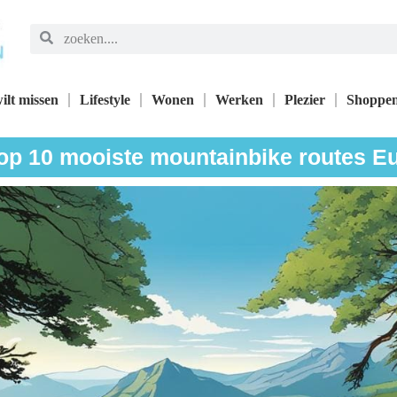
ilt missen
Lifestyle
Wonen
Werken
Plezier
Shoppe
op 10 mooiste mountainbike routes E