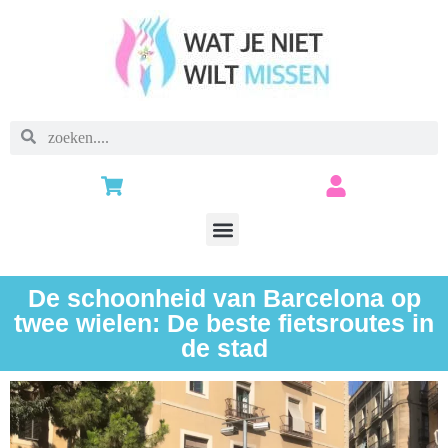
De schoonheid van Barcelona op
twee wielen: De beste fietsroutes in
de stad