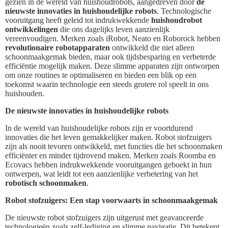
gezien in de wereld van huishoudrobots, aangedreven door
de
nieuwste innovaties in huishoudelijke robots
. Technologische
vooruitgang heeft geleid tot indrukwekkende
huishoudrobot
ontwikkelingen
die ons dagelijks leven aanzienlijk
vereenvoudigen. Merken zoals iRobot, Neato en Roborock hebben
revolutionaire robotapparaten
ontwikkeld die niet alleen
schoonmaakgemak bieden, maar ook tijdsbesparing en verbeterde
efficiëntie mogelijk maken. Deze slimme apparaten zijn ontworpen
om onze routines te optimaliseren en bieden een blik op een
toekomst waarin technologie een steeds grotere rol speelt in ons
huishouden.
De nieuwste innovaties in huishoudelijke robots
In de wereld van huishoudelijke robots zijn er voortdurend
innovaties die het leven gemakkelijker maken. Robot stofzuigers
zijn als nooit tevoren ontwikkeld, met functies die het schoonmaken
efficiënter en minder tijdrovend maken. Merken zoals Roomba en
Ecovacs hebben indrukwekkende vooruitgangen geboekt in hun
ontwerpen, wat leidt tot een aanzienlijke verbetering van het
robotisch schoonmaken
.
Robot stofzuigers: Een stap voorwaarts in schoonmaakgemak
De nieuwste robot stofzuigers zijn uitgerust met geavanceerde
technologieën zoals zelf-lediging en slimme navigatie. Dit betekent