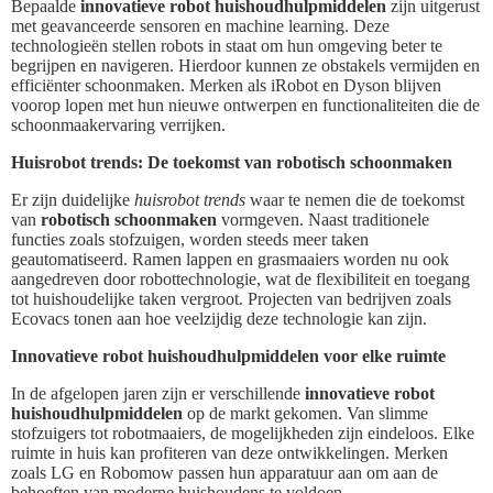
Bepaalde
innovatieve robot huishoudhulpmiddelen
zijn uitgerust
met geavanceerde sensoren en machine learning. Deze
technologieën stellen robots in staat om hun omgeving beter te
begrijpen en navigeren. Hierdoor kunnen ze obstakels vermijden en
efficiënter schoonmaken. Merken als iRobot en Dyson blijven
voorop lopen met hun nieuwe ontwerpen en functionaliteiten die de
schoonmaakervaring verrijken.
Huisrobot trends: De toekomst van robotisch schoonmaken
Er zijn duidelijke
huisrobot trends
waar te nemen die de toekomst
van
robotisch schoonmaken
vormgeven. Naast traditionele
functies zoals stofzuigen, worden steeds meer taken
geautomatiseerd. Ramen lappen en grasmaaiers worden nu ook
aangedreven door robottechnologie, wat de flexibiliteit en toegang
tot huishoudelijke taken vergroot. Projecten van bedrijven zoals
Ecovacs tonen aan hoe veelzijdig deze technologie kan zijn.
Innovatieve robot huishoudhulpmiddelen voor elke ruimte
In de afgelopen jaren zijn er verschillende
innovatieve robot
huishoudhulpmiddelen
op de markt gekomen. Van slimme
stofzuigers tot robotmaaiers, de mogelijkheden zijn eindeloos. Elke
ruimte in huis kan profiteren van deze ontwikkelingen. Merken
zoals LG en Robomow passen hun apparatuur aan om aan de
behoeften van moderne huishoudens te voldoen.