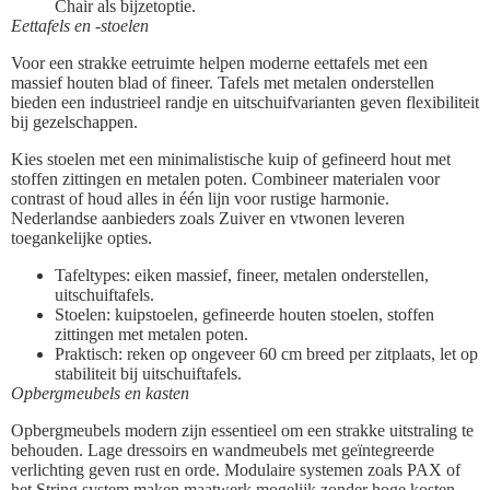
Chair als bijzetoptie.
Eettafels en -stoelen
Voor een strakke eetruimte helpen moderne eettafels met een
massief houten blad of fineer. Tafels met metalen onderstellen
bieden een industrieel randje en uitschuifvarianten geven flexibiliteit
bij gezelschappen.
Kies stoelen met een minimalistische kuip of gefineerd hout met
stoffen zittingen en metalen poten. Combineer materialen voor
contrast of houd alles in één lijn voor rustige harmonie.
Nederlandse aanbieders zoals Zuiver en vtwonen leveren
toegankelijke opties.
Tafeltypes: eiken massief, fineer, metalen onderstellen,
uitschuiftafels.
Stoelen: kuipstoelen, gefineerde houten stoelen, stoffen
zittingen met metalen poten.
Praktisch: reken op ongeveer 60 cm breed per zitplaats, let op
stabiliteit bij uitschuiftafels.
Opbergmeubels en kasten
Opbergmeubels modern zijn essentieel om een strakke uitstraling te
behouden. Lage dressoirs en wandmeubels met geïntegreerde
verlichting geven rust en orde. Modulaire systemen zoals PAX of
het String system maken maatwerk mogelijk zonder hoge kosten.