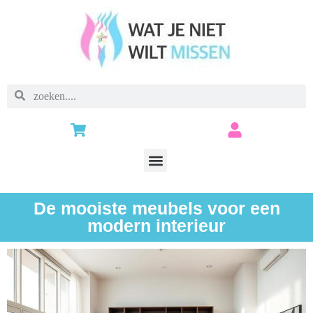
De mooiste meubels voor een
modern interieur