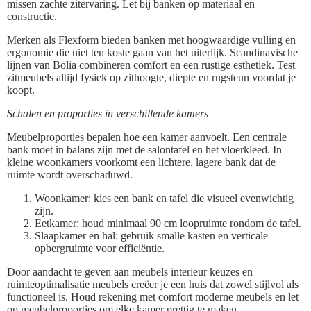
missen zachte zitervaring. Let bij banken op materiaal en
constructie.
Merken als Flexform bieden banken met hoogwaardige vulling en
ergonomie die niet ten koste gaan van het uiterlijk. Scandinavische
lijnen van Bolia combineren comfort en een rustige esthetiek. Test
zitmeubels altijd fysiek op zithoogte, diepte en rugsteun voordat je
koopt.
Schalen en proporties in verschillende kamers
Meubelproporties bepalen hoe een kamer aanvoelt. Een centrale
bank moet in balans zijn met de salontafel en het vloerkleed. In
kleine woonkamers voorkomt een lichtere, lagere bank dat de
ruimte wordt overschaduwd.
Woonkamer: kies een bank en tafel die visueel evenwichtig
zijn.
Eetkamer: houd minimaal 90 cm loopruimte rondom de tafel.
Slaapkamer en hal: gebruik smalle kasten en verticale
opbergruimte voor efficiëntie.
Door aandacht te geven aan meubels interieur keuzes en
ruimteoptimalisatie meubels creëer je een huis dat zowel stijlvol als
functioneel is. Houd rekening met comfort moderne meubels en let
op meubelproporties om elke kamer prettig te maken.