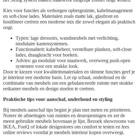
Kies voor functies als verborgen opbergruimte, kabelmanagement
en soft-close lades. Materialen zoals matte lak, glasfront en
houtfineer creëren een moderne mix die zowel elegant als praktisch
oogt.
Typen: lage dressoirs, wandmeubels met verlichting,
modulaire kastensystemen.
Functionaliteit: kabelbeheer, verstelbare planken, soft-close
lades, draagkracht voor boeken.
Advies: ga modulair voor maatwerk, overweeg push-open
systemen voor een strakke look.
Door te kiezen voor kwaliteitsmaterialen en slimme functies geef je
je interieur een moderne basis. Let op schaal, onderhoud en de
combinatie van meubels om een gebalanceerde ruimte met strakke
eetkamer meubels en design stoelen te creëren.
Praktische tips voor aanschaf, onderhoud en styling
Bij meubels aanschaf tips begint je plan met meten en prioriteren.
Noteer de afmetingen van ruimtes en deuropeningen en zet de
meest gebruikte meubels bovenaan je lijst. Bezoek showrooms van
IKEA, FonQ of lokale designstores om comfort te testen en lees
online reviews voordat je meubels interieur kopen overweegt.