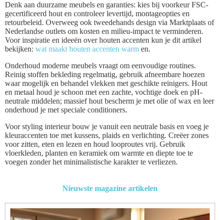
Denk aan duurzame meubels en garanties: kies bij voorkeur FSC-
gecertificeerd hout en controleer levertijd, montageopties en
retourbeleid. Overweeg ook tweedehands design via Marktplaats of
Nederlandse outlets om kosten en milieu-impact te verminderen.
Voor inspiratie en ideeën over houten accenten kun je dit artikel
bekijken:
wat maakt houten accenten warm
en.
Onderhoud moderne meubels vraagt om eenvoudige routines.
Reinig stoffen bekleding regelmatig, gebruik afneembare hoezen
waar mogelijk en behandel vlekken met geschikte reinigers. Hout
en metaal houd je schoon met een zachte, vochtige doek en pH-
neutrale middelen; massief hout bescherm je met olie of wax en leer
onderhoud je met speciale conditioners.
Voor styling interieur bouw je vanuit een neutrale basis en voeg je
kleuraccenten toe met kussens, plaids en verlichting. Creëer zones
voor zitten, eten en lezen en houd looproutes vrij. Gebruik
vloerkleden, planten en keramiek om warmte en diepte toe te
voegen zonder het minimalistische karakter te verliezen.
Nieuwste magazine artikelen