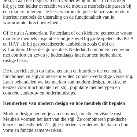
Je staat aan het begin van een vernieuwing in huis. In dit artikel
krijg je een helder overzicht van de mooiste meubels die passen bij
een modern interieur. Je leest waarom de juiste keuze van modern
interieur meubels de uitstraling en de functionaliteit van je
woonruimte direct beïnvloedt.
Of je nu in Amsterdam, Rotterdam of een kleinere gemeente woont,
moderne meubels inspiratie vind je zowel bij grote spelers als IKEA
en HAY als bij gespecialiseerde aanbieders zoals Gubi en
&Tradition. Deze design meubels Nederland combineren eenvoud
met comfort en geven je hedendaags interieur een herkenbare,
rustige basis.
De tekst richt zich op huiseigenaren en huurders die een strak,
functioneel en stijlvol interieur willen zonder overbodige versiering.
Later behandelen we kenmerken van modern design, praktische
keuzes voor functionaliteit en stijl, populaire meubeltypen en
concrete aankoop- en onderhoudstips.
Kenmerken van modern design en hoe meubels dit bepalen
Modern design herken je aan eenvoud, functie en visuele rust.
Meubels vormen het hart van die stijl. Ze combineren praktische
keuzes met esthetiek. Als jij je interieur vernieuwt, let dan op hoe
vorm en functie samenwerken.