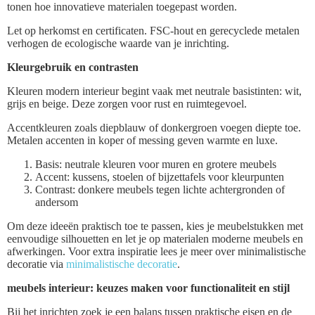
tonen hoe innovatieve materialen toegepast worden.
Let op herkomst en certificaten. FSC-hout en gerecyclede metalen
verhogen de ecologische waarde van je inrichting.
Kleurgebruik en contrasten
Kleuren modern interieur begint vaak met neutrale basistinten: wit,
grijs en beige. Deze zorgen voor rust en ruimtegevoel.
Accentkleuren zoals diepblauw of donkergroen voegen diepte toe.
Metalen accenten in koper of messing geven warmte en luxe.
Basis: neutrale kleuren voor muren en grotere meubels
Accent: kussens, stoelen of bijzettafels voor kleurpunten
Contrast: donkere meubels tegen lichte achtergronden of
andersom
Om deze ideeën praktisch toe te passen, kies je meubelstukken met
eenvoudige silhouetten en let je op materialen moderne meubels en
afwerkingen. Voor extra inspiratie lees je meer over minimalistische
decoratie via
minimalistische decoratie
.
meubels interieur: keuzes maken voor functionaliteit en stijl
Bij het inrichten zoek je een balans tussen praktische eisen en de