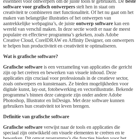
essentieel voor ontwerpers om de juiste tools te gebruiken. De
beste
software voor grafisch ontwerpers
stelt hen in staat om
creativiteit te combineren met functionaliteit. Of het nu gaat om het
maken van belangrijke illustraties of het ontwerpen van
aantrekkelijke webpagina’s, de juiste
ontwerp software
kan een
wereld van verschil maken. In deze sectie wordt er naar de meest
populaire en effectieve programma’s gekeken, zoals Adobe
Creative Cloud, CorelDRAW en Affinity Designer, om ontwerpers
te helpen hun productiviteit en creativiteit te optimaliseren.
Wat is grafische software?
Grafische software
is een verzameling van applicaties die gericht
zijn op het creëren en bewerken van visuele inhoud. Deze
applicaties zijn cruciaal voor professionals in de creatieve sector,
zoals ontwerpers en kunstenaars. Ze bieden mogelijkheden voor
digitale kunst, lay-out, fotobewerking en vectorillustratie. Bekende
programma’s binnen deze categorie zijn onder andere Adobe
Photoshop, Illustrator en InDesign. Met deze software kunnen
gebruikers hun creativiteit tot leven brengen.
Definitie van grafische software
Grafische software
verwijst naar de tools en applicaties die
speciaal zijn ontwikkeld om visuele elementen te creëren en te
bewerken. Dit omvat programma’s die functies bieden voor het