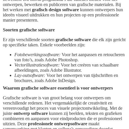
ontwerpen, bewerken en publiceren van grafische materialen. Bij
het werken met
grafisch design software
kunnen ontwerpers hun
ideeën visueel uitdrukken en hun projecten op een professionele
manier presenteren.
Soorten grafische software
Er zijn verschillende soorten
grafische software
die elk zijn gericht
op specifieke taken. Enkele voorbeelden zijn:
Fotobewerkingssoftware:
Voor het aanpassen en retoucheren
van foto’s, zoals Adobe Photoshop.
Vectorillustratiesoftware:
Voor het creëren van schaalbare
afbeeldingen, zoals Adobe Illustrator.
Lay-outsoftware:
Voor het ontwerpen van tijdschriften en
brochures, zoals Adobe InDesign.
Waarom grafische software essentieel is voor ontwerpers
Grafische software is van groot belang voor ontwerpers om
verschillende redenen. Het vergemakkelijkt de creativiteit en
vereenvoudigt het proces van visuele projectontwikkeling. Met de
juiste
ontwerp software
kunnen zij beelden, teksten en grafieken
combineren en aanpassen voor eindproducten die er professioneel
uitzien. Deze
professionele ontwerpsoftware
maakt
samenwerking met klanten en collega’s eenvoudiger doordat