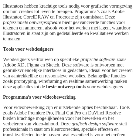
Illustrators hebben krachtige tools nodig voor grafische vormgeving
om hun creaties tot leven te brengen. Programma’s zoals Adobe
Illustrator, CorelDRAW en Procreate zijn onmisbaar. Deze
professionele ontwerpsoftware
biedt geavanceerde functies voor
tekenen en animeren, alsook voor het werken met lagen, waardoor
illustratoren in staat zijn om gedetailleerde en kwalitatieve werken
te maken.
Tools voor webdesigners
Webdesigners vertrouwen op specifieke
grafische software
zoals
Adobe XD, Figma en Sketch. Deze software is ontworpen met
gebruiksvriendelijke interfaces in gedachten, ideaal voor het creëren
van aantrekkelijke en responsieve websites. Belangrijke functies
zoals prototyping, wireframing en realtime samenwerking maken
deze applicaties tot de
beste ontwerp tools
voor webdesigners.
Programma’s voor videobewerking
Voor videobewerking zijn er uitstekende opties beschikbaar. Tools
zoals Adobe Premiere Pro, Final Cut Pro en DaVinci Resolve
bieden krachtige mogelijkheden voor het bewerken en het
verbeteren van video-inhoud. Deze
grafisch design software
stelt
professionals in staat om kleurcorrecties, speciale effecten en
transitie-effecten toe te passen, wat essentieel is voor het creëren