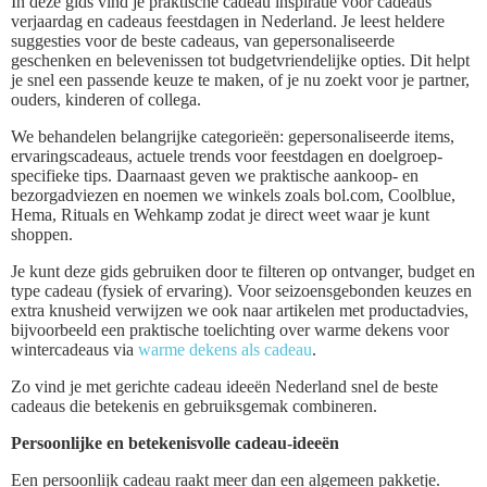
In deze gids vind je praktische cadeau inspiratie voor cadeaus
verjaardag en cadeaus feestdagen in Nederland. Je leest heldere
suggesties voor de beste cadeaus, van gepersonaliseerde
geschenken en belevenissen tot budgetvriendelijke opties. Dit helpt
je snel een passende keuze te maken, of je nu zoekt voor je partner,
ouders, kinderen of collega.
We behandelen belangrijke categorieën: gepersonaliseerde items,
ervaringscadeaus, actuele trends voor feestdagen en doelgroep-
specifieke tips. Daarnaast geven we praktische aankoop- en
bezorgadviezen en noemen we winkels zoals bol.com, Coolblue,
Hema, Rituals en Wehkamp zodat je direct weet waar je kunt
shoppen.
Je kunt deze gids gebruiken door te filteren op ontvanger, budget en
type cadeau (fysiek of ervaring). Voor seizoensgebonden keuzes en
extra knusheid verwijzen we ook naar artikelen met productadvies,
bijvoorbeeld een praktische toelichting over warme dekens voor
wintercadeaus via
warme dekens als cadeau
.
Zo vind je met gerichte cadeau ideeën Nederland snel de beste
cadeaus die betekenis en gebruiksgemak combineren.
Persoonlijke en betekenisvolle cadeau-ideeën
Een persoonlijk cadeau raakt meer dan een algemeen pakketje.