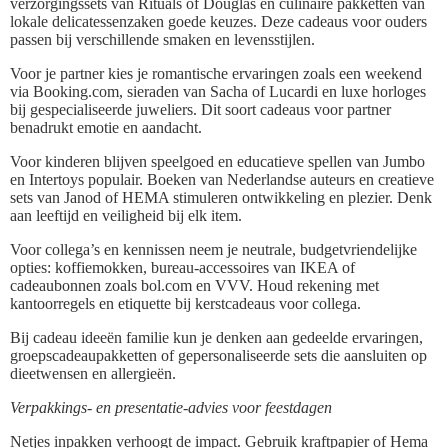
verzorgingssets van Rituals of Douglas en culinaire pakketten van
lokale delicatessenzaken goede keuzes. Deze cadeaus voor ouders
passen bij verschillende smaken en levensstijlen.
Voor je partner kies je romantische ervaringen zoals een weekend
via Booking.com, sieraden van Sacha of Lucardi en luxe horloges
bij gespecialiseerde juweliers. Dit soort cadeaus voor partner
benadrukt emotie en aandacht.
Voor kinderen blijven speelgoed en educatieve spellen van Jumbo
en Intertoys populair. Boeken van Nederlandse auteurs en creatieve
sets van Janod of HEMA stimuleren ontwikkeling en plezier. Denk
aan leeftijd en veiligheid bij elk item.
Voor collega’s en kennissen neem je neutrale, budgetvriendelijke
opties: koffiemokken, bureau-accessoires van IKEA of
cadeaubonnen zoals bol.com en VVV. Houd rekening met
kantoorregels en etiquette bij kerstcadeaus voor collega.
Bij cadeau ideeën familie kun je denken aan gedeelde ervaringen,
groepscadeaupakketten of gepersonaliseerde sets die aansluiten op
dieetwensen en allergieën.
Verpakkings- en presentatie-advies voor feestdagen
Netjes inpakken verhoogt de impact. Gebruik kraftpapier of Hema