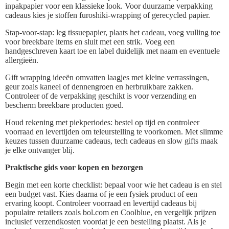
inpakpapier voor een klassieke look. Voor duurzame verpakking
cadeaus kies je stoffen furoshiki-wrapping of gerecycled papier.
Stap-voor-stap: leg tissuepapier, plaats het cadeau, voeg vulling toe
voor breekbare items en sluit met een strik. Voeg een
handgeschreven kaart toe en label duidelijk met naam en eventuele
allergieën.
Gift wrapping ideeën omvatten laagjes met kleine verrassingen,
geur zoals kaneel of dennengroen en herbruikbare zakken.
Controleer of de verpakking geschikt is voor verzending en
bescherm breekbare producten goed.
Houd rekening met piekperiodes: bestel op tijd en controleer
voorraad en levertijden om teleurstelling te voorkomen. Met slimme
keuzes tussen duurzame cadeaus, tech cadeaus en slow gifts maak
je elke ontvanger blij.
Praktische gids voor kopen en bezorgen
Begin met een korte checklist: bepaal voor wie het cadeau is en stel
een budget vast. Kies daarna of je een fysiek product of een
ervaring koopt. Controleer voorraad en levertijd cadeaus bij
populaire retailers zoals bol.com en Coolblue, en vergelijk prijzen
inclusief verzendkosten voordat je een bestelling plaatst. Als je