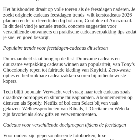
Het huishouden draait op volle toeren als de feestdagen naderen. Je
zoekt originele cadeaus feestdagen trends, wilt kerstcadeaus 2026
plannen en let op levertijden bij bol.com, Coolblue of Amazon.nl.
In dit deel vind je actuele trends, concrete suggesties voor
verschillende ontvangers en praktische cadeauverpakking tips zodat
je snel en goed bezorgt.
Populaire trends voor feestdagen-cadeaus dit seizoen
Duurzaamheid staat hoog op de lijst. Duurzame cadeaus en
duurzame verpakking cadeaus winnen aan populariteit, van Tony’s
Chocolonely repen tot fairtrade kleding van Kuyichi. Zero-waste
opties en herbruikbare cadeauzakken scoren bij milieubewuste
kopers.
Tech blijft populair. Verwacht veel vraag naar tech cadeaus zoals
draadloze oordopjes en slimme thuisapparaten. Abonnementen op
diensten als Spotify, Netflix of bol.com Select blijven vaak
gekozen. Wellnessproducten van Rituals, L’Occitane en Weleda
zijn favoriet als slow gifts en verwenmomenten.
Cadeaus voor verschillende doelgroepen tijdens de feestdagen
Voor ouders zijn gepersonaliseerde fotoboeken, luxe