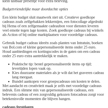
klein tastbaar presentje voor extra beleving.
Budgetvriendelijke maar doordachte opties
Een klein budget sluit maatwerk niet uit. Creatieve goedkope
cadeaus zoals zelfgebakken lekkernijen, een fotocollage afgedrukt
bij Hema of een zelfgemaakte cadeaubon voor diensten leveren
veel emotie tegen lage kosten. Zoek goedkope cadeaus bij winkels
als Action of bij online marktplaatsen voor voordelige cadeaus.
Gebruik budget cadeau ideeën zoals planten van Intratuin, boeken
van Bol.com of kleine gepersonaliseerde items onder 25 euro.
Houd aanbiedingen en kortingscodes in de gaten om een cadeau
onder 25 euro extra aantrekkelijk te maken.
Praktische tip: bestel gepersonaliseerde items op tijd;
levertijden lopen vaak op.
Kies duurzame materialen als je wilt dat het graveren cadeau
lang meegaat.
Bundel aankopen voor groepscadeaus om kosten te delen.
Met aandacht en creativiteit maak je zelfs met voordelige cadeaus
indruk. Een slimme mix van gepersonaliseerde cadeaus, een
belevenis cadeau of een zorgvuldig gekozen fotocadeau zorgt voor
betekenisvolle momenten die blijven hangen.
cadeaus feestdagen