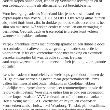
cadeau kopen online doet, let dan op verwachte levertijden en of
een cadeaubon online als alternatief direct beschikbaar is.
Voor bezorging cadeaus Nederland kies je tussen standaard- en
expressopties van PostNL, DHL of DPD. Overweeg afhaalpunten
als je niet thuis kunt zijn. In drukke periodes zoals december is het
slim om minstens 1–2 weken eerder te bestellen om vertraging te
vermijden. Gebruik track & trace zodat je precies kunt volgen
wanneer het pakket aankomt.
Verpak breekbare items met bubbeltjesplastic en een dubbele doos,
en controleer het afleveradres zorgvuldig om adrescorrectie te
voorkomen. Kies een verzendmethode met tracking en eventuele
verzekeringsopties bij waardevolle spullen. Bewaar
aankoopbewijzen en ordernummers; die heb je nodig voor garantie
of ruilen.
Lees het cadeau retourbeleid van webshops goed door: binnen de
EU geldt vaak herroepingsrecht, maar gepersonaliseerde items
vallen hier meestal niet onder. Bol.com en Coolblue hebben
duidelijke retourprocedures; controleer retourtermijnen en wie de
retourkosten betaalt. Voor snelle opties kun je ook een cadeaubon
online kopen zoals de VVV-cadeaukaart of bol.com-cadeaukaart.
Betaal veilig met iDEAL, creditcard of PayPal en controleer
keurmerken zoals Thuiswinkel Waarborg. Tot slot: plan deadlines,
bewaar bonnetjes en overweeg een verzekering voor dure