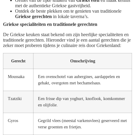
Geniet van de rijke smaken van
Grieks eten
en maak kennis
met de authentieke Griekse gastvrijheid.
Ontdek de beste plekken om te genieten van traditionele
Griekse gerechten
in lokale taverna’s.
Griekse specialiteiten en traditionele gerechten
De Griekse keuken staat bekend om zijn heerlijke specialiteiten en
traditionele gerechten. Hieronder vind je een aantal gerechten die je
zeker moet proberen tijdens je culinaire reis door Griekenland:
Gerecht
Omschrijving
Moussaka
Een ovenschotel van aubergines, aardappelen en
gehakt, overgoten met bechamelsaus.
Tzatziki
Een frisse dip van yoghurt, knoflook, komkommer
en olijfolie.
Gyros
Gegrild vlees (meestal varkensvlees) geserveerd met
verse groenten en frietjes.