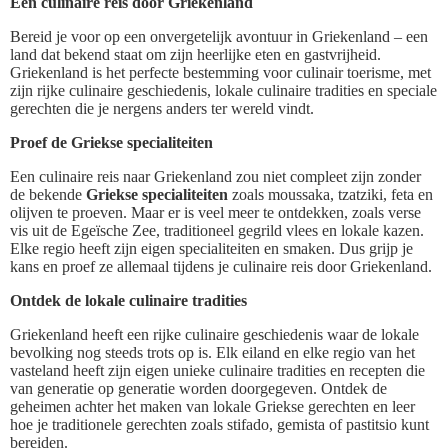
Een culinaire reis door Griekenland
Bereid je voor op een onvergetelijk avontuur in Griekenland – een
land dat bekend staat om zijn heerlijke eten en gastvrijheid.
Griekenland is het perfecte bestemming voor culinair toerisme, met
zijn rijke culinaire geschiedenis, lokale culinaire tradities en speciale
gerechten die je nergens anders ter wereld vindt.
Proef de Griekse specialiteiten
Een culinaire reis naar Griekenland zou niet compleet zijn zonder
de bekende
Griekse specialiteiten
zoals moussaka, tzatziki, feta en
olijven te proeven. Maar er is veel meer te ontdekken, zoals verse
vis uit de Egeïsche Zee, traditioneel gegrild vlees en lokale kazen.
Elke regio heeft zijn eigen specialiteiten en smaken. Dus grijp je
kans en proef ze allemaal tijdens je culinaire reis door Griekenland.
Ontdek de lokale culinaire tradities
Griekenland heeft een rijke culinaire geschiedenis waar de lokale
bevolking nog steeds trots op is. Elk eiland en elke regio van het
vasteland heeft zijn eigen unieke culinaire tradities en recepten die
van generatie op generatie worden doorgegeven. Ontdek de
geheimen achter het maken van lokale Griekse gerechten en leer
hoe je traditionele gerechten zoals stifado, gemista of pastitsio kunt
bereiden.