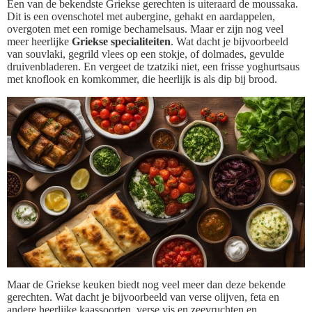
Een van de bekendste Griekse gerechten is uiteraard de moussaka.
Dit is een ovenschotel met aubergine, gehakt en aardappelen,
overgoten met een romige bechamelsaus. Maar er zijn nog veel
meer heerlijke
Griekse specialiteiten
. Wat dacht je bijvoorbeeld
van souvlaki, gegrild vlees op een stokje, of dolmades, gevulde
druivenbladeren. En vergeet de tzatziki niet, een frisse yoghurtsaus
met knoflook en komkommer, die heerlijk is als dip bij brood.
Maar de Griekse keuken biedt nog veel meer dan deze bekende
gerechten. Wat dacht je bijvoorbeeld van verse olijven, feta en
andere heerlijke kaassoorten, verse vis en zeevruchten en