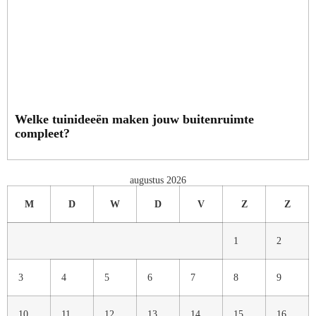
Welke tuinideeën maken jouw buitenruimte
compleet?
augustus 2026
M
D
W
D
V
Z
Z
1
2
3
4
5
6
7
8
9
10
11
12
13
14
15
16