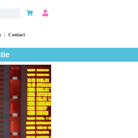
n
Contact
tie