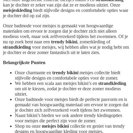
kan je dochter er zeker van zijn dat ze er modieus uitziet. Onze
meisjeskleding
biedt stijlvolle designs en comfortabele opties waar
je dochter dol op zal zijn.
Onze badmode voor meisjes is gemaakt van hoogwaardige
materialen om ervoor te zorgen dat je dochter zich niet alleen
modieus voelt, maar ook zelfverzekerd tijdens het zwemmen. Of je
nu op zoek bent naar een
trendy bikini
, zomerkleding of
strandkleding
voor meisjes, wij hebben alles wat je nodig hebt om
je dochter er deze zomer fantastisch uit te laten zien.
Belangrijkste Punten
Onze charmante en
trendy bikini
meisjes collectie biedt
stijlvolle designs en comfortabele opties voor de zomer.
We hebben een scala aan meisjes bikini’s en
strandkleding
om uit te kiezen, zodat je dochter er deze zomer modieus
uitziet.
Onze badmode voor meisjes biedt de perfecte pasvorm en is
gemaakt van hoogwaardig materiaal om ervoor te zorgen dat
je dochter zich zelfverzekerd voelt tijdens het zwemmen.
Naast bikini’s bieden we ook andere trendy kledingopties
voor meisjes die perfect zijn voor de zomer.
Shop nu onze
meisjes bikini
collectie en geniet van trendy
designs en hoogwaardige kleding voor meisjes.