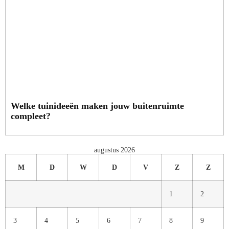
Welke tuinideeën maken jouw buitenruimte
compleet?
augustus 2026
M
D
W
D
V
Z
Z
1
2
3
4
5
6
7
8
9