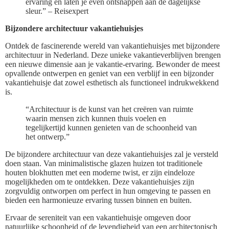
ervaring en laten je even ontsnappen aan de dagelijkse
sleur.” – Reisexpert
Bijzondere architectuur vakantiehuisjes
Ontdek de fascinerende wereld van vakantiehuisjes met bijzondere
architectuur in Nederland. Deze unieke vakantieverblijven brengen
een nieuwe dimensie aan je vakantie-ervaring. Bewonder de meest
opvallende ontwerpen en geniet van een verblijf in een bijzonder
vakantiehuisje dat zowel esthetisch als functioneel indrukwekkend
is.
“Architectuur is de kunst van het creëren van ruimte
waarin mensen zich kunnen thuis voelen en
tegelijkertijd kunnen genieten van de schoonheid van
het ontwerp.”
De bijzondere architectuur van deze vakantiehuisjes zal je versteld
doen staan. Van minimalistische glazen huizen tot traditionele
houten blokhutten met een moderne twist, er zijn eindeloze
mogelijkheden om te ontdekken. Deze vakantiehuisjes zijn
zorgvuldig ontworpen om perfect in hun omgeving te passen en
bieden een harmonieuze ervaring tussen binnen en buiten.
Ervaar de sereniteit van een vakantiehuisje omgeven door
natuurlijke schoonheid of de levendigheid van een architectonisch