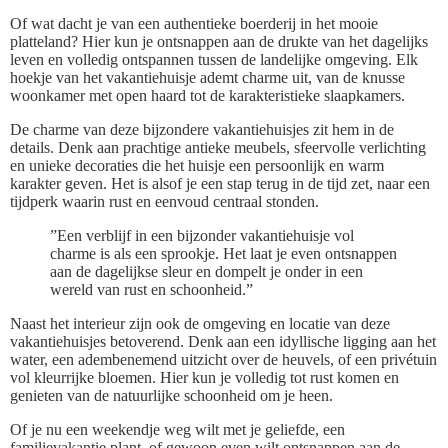
Of wat dacht je van een authentieke boerderij in het mooie
platteland? Hier kun je ontsnappen aan de drukte van het dagelijks
leven en volledig ontspannen tussen de landelijke omgeving. Elk
hoekje van het vakantiehuisje ademt charme uit, van de knusse
woonkamer met open haard tot de karakteristieke slaapkamers.
De charme van deze bijzondere vakantiehuisjes zit hem in de
details. Denk aan prachtige antieke meubels, sfeervolle verlichting
en unieke decoraties die het huisje een persoonlijk en warm
karakter geven. Het is alsof je een stap terug in de tijd zet, naar een
tijdperk waarin rust en eenvoud centraal stonden.
”Een verblijf in een bijzonder vakantiehuisje vol
charme is als een sprookje. Het laat je even ontsnappen
aan de dagelijkse sleur en dompelt je onder in een
wereld van rust en schoonheid.”
Naast het interieur zijn ook de omgeving en locatie van deze
vakantiehuisjes betoverend. Denk aan een idyllische ligging aan het
water, een adembenemend uitzicht over de heuvels, of een privétuin
vol kleurrijke bloemen. Hier kun je volledig tot rust komen en
genieten van de natuurlijke schoonheid om je heen.
Of je nu een weekendje weg wilt met je geliefde, een
familievakantie plant, of gewoon even wilt ontsnappen aan de