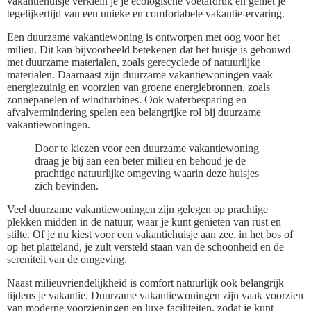
vakantiehuisje verklein je je ecologische voetafdruk en geniet je
tegelijkertijd van een unieke en comfortabele vakantie-ervaring.
Een duurzame vakantiewoning is ontworpen met oog voor het
milieu. Dit kan bijvoorbeeld betekenen dat het huisje is gebouwd
met duurzame materialen, zoals gerecyclede of natuurlijke
materialen. Daarnaast zijn duurzame vakantiewoningen vaak
energiezuinig en voorzien van groene energiebronnen, zoals
zonnepanelen of windturbines. Ook waterbesparing en
afvalvermindering spelen een belangrijke rol bij duurzame
vakantiewoningen.
Door te kiezen voor een duurzame vakantiewoning
draag je bij aan een beter milieu en behoud je de
prachtige natuurlijke omgeving waarin deze huisjes
zich bevinden.
Veel duurzame vakantiewoningen zijn gelegen op prachtige
plekken midden in de natuur, waar je kunt genieten van rust en
stilte. Of je nu kiest voor een vakantiehuisje aan zee, in het bos of
op het platteland, je zult versteld staan van de schoonheid en de
sereniteit van de omgeving.
Naast milieuvriendelijkheid is comfort natuurlijk ook belangrijk
tijdens je vakantie. Duurzame vakantiewoningen zijn vaak voorzien
van moderne voorzieningen en luxe faciliteiten, zodat je kunt