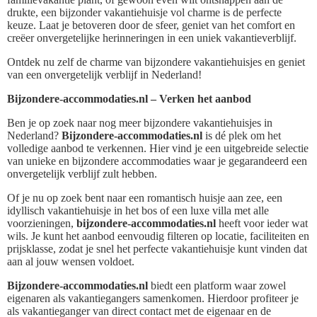
drukte, een bijzonder vakantiehuisje vol charme is de perfecte
keuze. Laat je betoveren door de sfeer, geniet van het comfort en
creëer onvergetelijke herinneringen in een uniek vakantieverblijf.
Ontdek nu zelf de charme van bijzondere vakantiehuisjes en geniet
van een onvergetelijk verblijf in Nederland!
Bijzondere-accommodaties.nl – Verken het aanbod
Ben je op zoek naar nog meer bijzondere vakantiehuisjes in
Nederland?
Bijzondere-accommodaties.nl
is dé plek om het
volledige aanbod te verkennen. Hier vind je een uitgebreide selectie
van unieke en bijzondere accommodaties waar je gegarandeerd een
onvergetelijk verblijf zult hebben.
Of je nu op zoek bent naar een romantisch huisje aan zee, een
idyllisch vakantiehuisje in het bos of een luxe villa met alle
voorzieningen,
bijzondere-accommodaties.nl
heeft voor ieder wat
wils. Je kunt het aanbod eenvoudig filteren op locatie, faciliteiten en
prijsklasse, zodat je snel het perfecte vakantiehuisje kunt vinden dat
aan al jouw wensen voldoet.
Bijzondere-accommodaties.nl
biedt een platform waar zowel
eigenaren als vakantiegangers samenkomen. Hierdoor profiteer je
als vakantieganger van direct contact met de eigenaar en de