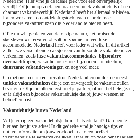
Nederland. Hier vind je de ideale plek voor een onvergetelijk
verblijf. Of je nu op zoek bent naar een uniek vakantiehuis of een
charmant vakantieverblijf, Nederland heeft het allemaal te bieden.
Laten we samen op ontdekkingstocht gaan naar de meest
bijzondere vakantiehuizen die Nederland te bieden heeft.
Of je nu wilt genieten van de rustige natuur, het bruisende
stadsleven wilt ervaren of wilt ontspannen in een luxe
accommodatie, Nederland heeft voor ieder wat wils. In dit artikel
zullen we verschillende categorieën van bijzondere vakantiehuizen
verkennen, zoals
luxe vakantieaccommodaties
,
bijzondere
overnachtingen
, vakantiehuisjes met bijzondere architectuur,
duurzame vakantiewoningen
en nog veel meer.
Ga met ons mee op een reis door Nederland en ontdek de meest
unieke vakantiehuizen
die je een onvergetelijke vakantie zullen
bezorgen. Of je nu alleen reist, met je partner, of met het hele gezin,
er is altijd een bijzonder vakantiehuisje dat bij jouw wensen en
behoeften past.
Vakantiehuisje huren Nederland
Wil je graag een vakantiehuisje huren in Nederland? Dan ben je
hier aan het juiste adres! In dit gedeelte vind je handige tips en
nuttige informatie om jouw zoektocht naar een perfect
vakantiehuisje te vergemakkelijken. Of je nu op zoek bent naar een