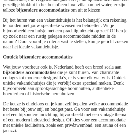
gezellige blokhut in het bos of een luxe villa aan het water, er zijn
talloze
bijzondere accommodaties
om uit te kiezen.
Bij het huren van een vakantiehuisje is het belangrijk om rekening
te houden met jouw specifieke wensen en behoeften. Wil je
bijvoorbeeld een huisje met een prachtig uitzicht op zee? Of ben je
op zoek naar een rustig gelegen accommodatie midden in de
natuur? Door vooraf je criteria vast te stellen, kun je gericht zoeken
naar het ideale vakantiehuisje.
Ontdek bijzondere accommodaties
Wat jouw voorkeur ook is, Nederland heeft een breed scala aan
bijzondere accommodaties
die je kunt huren. Van charmante
cottages tot moderne designvilla’s, er is voor elk wat wils. Ontdek
unieke vakantiehuisjes die je verblijf extra speciaal maken. Denk
bijvoorbeeld aan sprookjesachtige boomhutten, authentieke
boerderijen of historische herenhuizen.
De keuze is eindeloos en je kunt zelf bepalen welke accommodatie
het beste bij jouw stijl en budget past. Ga voor een vakantiehuisje
met een bijzondere inrichting, bijvoorbeeld met een vintage thema
of een modern industrieel design. Of kies voor een accommodatie
met unieke faciliteiten, zoals een privézwembad, een sauna of een
jacuzzi.