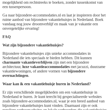
mogelijkheid om rechtstreeks te boeken, zonder tussenkomst van
een tussenpersoon.
Ga naar bijzondere-accommodaties.nl en laat je inspireren door het
ruime aanbod van bijzondere vakantiehuisjes in Nederland. Boek
vandaag nog jouw droomverblijf en maak van je vakantie een
onvergetelijke ervaring!
FAQ
Wat zijn bijzondere vakantiehuisjes?
Bijzondere vakantiehuisjes zijn unieke accommodaties in
Nederland die iets speciaals te bieden hebben. Dit kunnen
charmante vakantieverblijven
zijn met een bijzondere
architectuur,
luxe vakantieaccommodaties
met jacuzzi, duurzame
vakantiewoningen, of andere vormen van
bijzondere
overnachtingen
.
Waar kan ik een vakantiehuisje huren in Nederland?
Er zijn verschillende mogelijkheden om een vakantiehuisje in
Nederland te huren. Je kunt terecht bij gespecialiseerde websites
zoals bijzondere-accommodaties.nl, waar je een breed aanbod van
bijzondere vakantiehuisjes kunt vinden. Daarnaast zijn er ook
reguliere verhuurwebsites en lokale verhuurders die vakantiehuisjes