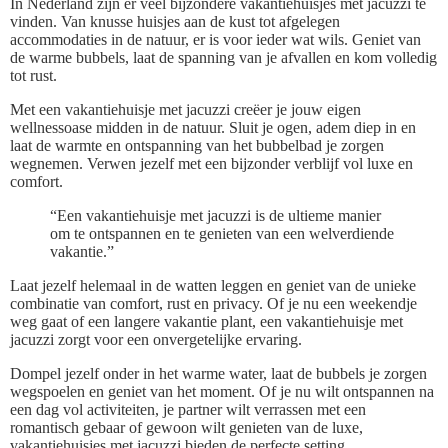
In Nederland zijn er veel bijzondere vakantiehuisjes met jacuzzi te
vinden. Van knusse huisjes aan de kust tot afgelegen
accommodaties in de natuur, er is voor ieder wat wils. Geniet van
de warme bubbels, laat de spanning van je afvallen en kom volledig
tot rust.
Met een vakantiehuisje met jacuzzi creëer je jouw eigen
wellnessoase midden in de natuur. Sluit je ogen, adem diep in en
laat de warmte en ontspanning van het bubbelbad je zorgen
wegnemen. Verwen jezelf met een bijzonder verblijf vol luxe en
comfort.
“Een vakantiehuisje met jacuzzi is de ultieme manier
om te ontspannen en te genieten van een welverdiende
vakantie.”
Laat jezelf helemaal in de watten leggen en geniet van de unieke
combinatie van comfort, rust en privacy. Of je nu een weekendje
weg gaat of een langere vakantie plant, een vakantiehuisje met
jacuzzi zorgt voor een onvergetelijke ervaring.
Dompel jezelf onder in het warme water, laat de bubbels je zorgen
wegspoelen en geniet van het moment. Of je nu wilt ontspannen na
een dag vol activiteiten, je partner wilt verrassen met een
romantisch gebaar of gewoon wilt genieten van de luxe,
vakantiehuisjes met jacuzzi bieden de perfecte setting.