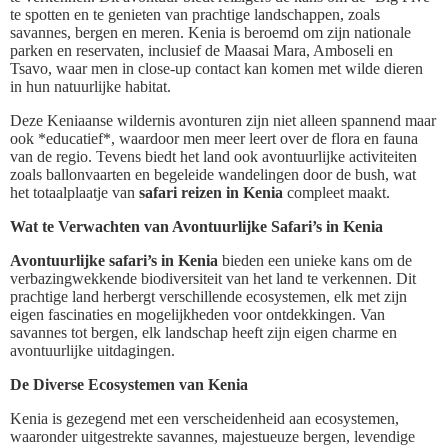
te spotten en te genieten van prachtige landschappen, zoals
savannes, bergen en meren. Kenia is beroemd om zijn nationale
parken en reservaten, inclusief de Maasai Mara, Amboseli en
Tsavo, waar men in close-up contact kan komen met wilde dieren
in hun natuurlijke habitat.
Deze Keniaanse wildernis avonturen zijn niet alleen spannend maar
ook *educatief*, waardoor men meer leert over de flora en fauna
van de regio. Tevens biedt het land ook avontuurlijke activiteiten
zoals ballonvaarten en begeleide wandelingen door de bush, wat
het totaalplaatje van
safari reizen in Kenia
compleet maakt.
Wat te Verwachten van Avontuurlijke Safari’s in Kenia
Avontuurlijke safari’s in Kenia
bieden een unieke kans om de
verbazingwekkende biodiversiteit van het land te verkennen. Dit
prachtige land herbergt verschillende ecosystemen, elk met zijn
eigen fascinaties en mogelijkheden voor ontdekkingen. Van
savannes tot bergen, elk landschap heeft zijn eigen charme en
avontuurlijke uitdagingen.
De Diverse Ecosystemen van Kenia
Kenia is gezegend met een verscheidenheid aan ecosystemen,
waaronder uitgestrekte savannes, majestueuze bergen, levendige