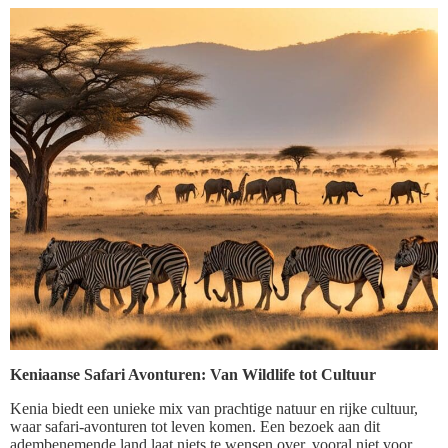
Keniaanse Safari Avonturen: Van Wildlife tot Cultuur
Kenia biedt een unieke mix van prachtige natuur en rijke cultuur,
waar safari-avonturen tot leven komen. Een bezoek aan dit
adembenemende land laat niets te wensen over, vooral niet voor