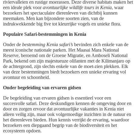
riviervalleien en rustige moerassen. Deze diverse habitats maken het
een ideale plek voor
avontuurlijke wildlife tours in Kenia
, waar
bezoekers het spectaculaire dierenleven van dichtbij kunnen
meemaken. Men kan bijzondere soorten zien, van de
indrukwekkende big five tot kleurrijke vogels en unieke flora.
Populaire Safari-bestemmingen in Kenia
Onder de
bestemming Kenia safari’s
bevinden zich enkele van de
meest iconische nationale parken. Het Maasai Mara National
Reserve, beroemd om de Groene Migratie, en Amboseli National
Park, bekend om zijn majestueuze olifanten met de Kilimanjaro op
de achtergrond, zijn slechts enkele van de moet-zien plekken. Elk
van deze bestemmingen biedt bezoekers een unieke ervaring vol
avontuur en schoonheid.
Onder begeleiding van ervaren gidsen
De begeleiding van ervaren gidsen is essentieel voor een
succesvolle safari. Deze deskundigen kennen de omgeving door en
door en zorgen ervoor dat avontuurlijke vakanties in Kenia niet
alleen veilig zijn, maar ook volgemoedige inzichten in de natuur en
het dierenleven bieden. Hun kennis verrijkt de ervaring, waardoor
bezoekers een diepgaand begrip van de biodiversiteit en het
ecosysteem opdoen.