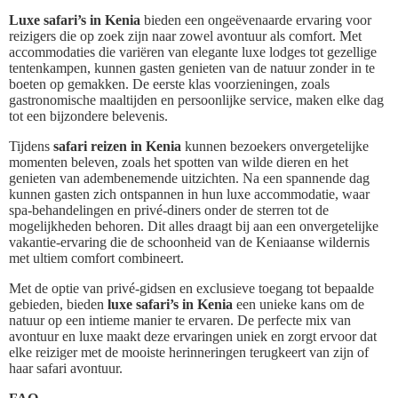
Luxe safari’s in Kenia
bieden een ongeëvenaarde ervaring voor
reizigers die op zoek zijn naar zowel avontuur als comfort. Met
accommodaties die variëren van elegante luxe lodges tot gezellige
tentenkampen, kunnen gasten genieten van de natuur zonder in te
boeten op gemakken. De eerste klas voorzieningen, zoals
gastronomische maaltijden en persoonlijke service, maken elke dag
tot een bijzondere belevenis.
Tijdens
safari reizen in Kenia
kunnen bezoekers onvergetelijke
momenten beleven, zoals het spotten van wilde dieren en het
genieten van adembenemende uitzichten. Na een spannende dag
kunnen gasten zich ontspannen in hun luxe accommodatie, waar
spa-behandelingen en privé-diners onder de sterren tot de
mogelijkheden behoren. Dit alles draagt bij aan een onvergetelijke
vakantie-ervaring die de schoonheid van de Keniaanse wildernis
met ultiem comfort combineert.
Met de optie van privé-gidsen en exclusieve toegang tot bepaalde
gebieden, bieden
luxe safari’s in Kenia
een unieke kans om de
natuur op een intieme manier te ervaren. De perfecte mix van
avontuur en luxe maakt deze ervaringen uniek en zorgt ervoor dat
elke reiziger met de mooiste herinneringen terugkeert van zijn of
haar safari avontuur.