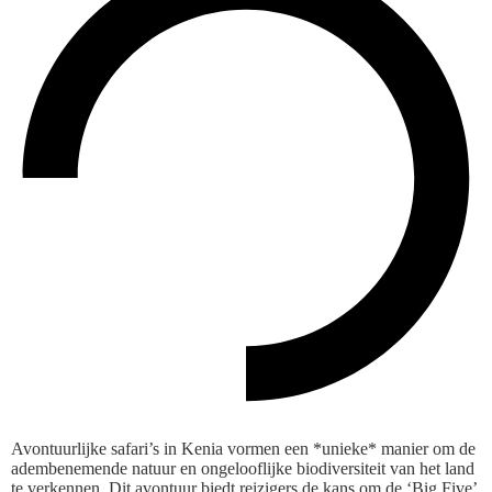
Avontuurlijke safari’s in Kenia vormen een *unieke* manier om de
adembenemende natuur en ongelooflijke biodiversiteit van het land
te verkennen. Dit avontuur biedt reizigers de kans om de ‘Big Five’