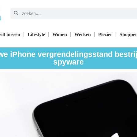
ilt missen
Lifestyle
Wonen
Werken
Plezier
Shoppe
we iPhone vergrendelingsstand bestri
spyware