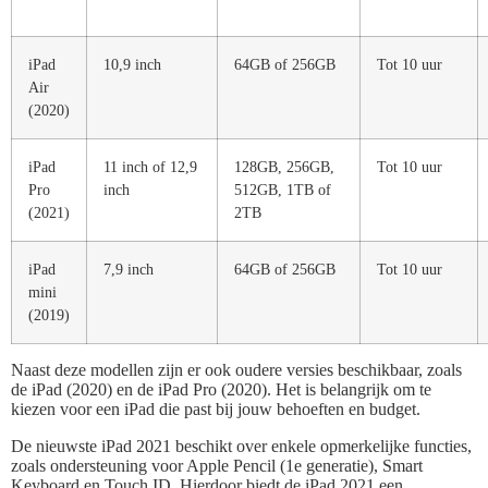
iPad
10,9 inch
64GB of 256GB
Tot 10 uur
Air
(2020)
iPad
11 inch of 12,9
128GB, 256GB,
Tot 10 uur
Pro
inch
512GB, 1TB of
(2021)
2TB
iPad
7,9 inch
64GB of 256GB
Tot 10 uur
mini
(2019)
Naast deze modellen zijn er ook oudere versies beschikbaar, zoals
de iPad (2020) en de iPad Pro (2020). Het is belangrijk om te
kiezen voor een iPad die past bij jouw behoeften en budget.
De nieuwste iPad 2021 beschikt over enkele opmerkelijke functies,
zoals ondersteuning voor Apple Pencil (1e generatie), Smart
Keyboard en Touch ID. Hierdoor biedt de iPad 2021 een