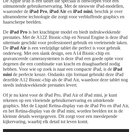
De Apple iPad is een tablet die speciaal is ontworpen voor een
uitmuntende gebruikerservaring. Met de nieuwste iPad-modellen,
waaronder de
iPad Pro
,
iPad Air
en
iPad mini
, beschik je over
ultramoderne technologie die zorgt voor verbluffende graphics en
haarscherpe beelden.
De
iPad Pro
is het krachtigste model en biedt indrukwekkende
prestaties. Met de A12Z Bionic-chip en Neural Engine is deze iPad
uitermate geschikt voor professioneel gebruik en veeleisende taken.
De
iPad Air
is een veelzijdige tablet die perfect is voor gebruik
onderweg. Met een slank design, een A14 Bionic-chip en
geavanceerde camerasystemen is deze iPad een goede optie voor
degenen die een combinatie van kracht en draagbaarheid nodig
hebben. Voor wie op zoek is naar een compacte iPad, is de
iPad
mini
de perfecte keuze. Ondanks zijn formaat gebruikt deze iPad
dezelfde A12 Bionic-chip als de iPad Air, waardoor deze tablet nog
steeds indrukwekkende prestaties levert.
Of je nu kiest voor de iPad Pro, iPad Air of iPad mini, je kunt
rekenen op een vloeiende gebruikerservaring en uitstekende
graphics. Met de Liquid Retina-display van de iPad Pro en iPad Air,
en het Retina-display van de iPad mini, worden beelden tot in de
kleinste details weergegeven. Dit zorgt voor een meeslepende
kijkervaring, waarbij elk detail tot leven komt.