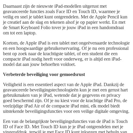
Daarnaast zijn de nieuwste iPad-modellen uitgerust met
geavanceerde functies zoals Face ID en Touch ID, waarmee je
veilig en snel je tablet kunt ontgrendelen. Met de Apple Pencil kun
je creatief aan de slag en tekenen alsof je op papier werkt. En met
de Smart Keyboard Folio tover je jouw iPad in een handomdraai
om tot een laptop.
Kortom, de Apple iPad is een tablet met ongeëvenaarde technologie
en een hoogwaardige gebruikerservaring. Of je nu een professional
bent op zoek naar de krachtigste tablet, of een student die een
compacte iPad nodig heeft voor onderweg, er is altijd een iPad-
model dat aan jouw behoeften voldoet.
Verbeterde beveiliging voor gemoedsrust
Veiligheid is een essentieel aspect van de Apple iPad. Dankzij de
geavanceerde beveiligingstechnologieën kun je met een gerust hart
gebruikmaken van je iPad, wetende dat je gegevens en privacy
goed beschermd zijn. Of je nu kiest voor de krachtige iPad Pro, de
veelzijdige iPad Air of de compacte iPad mini, elk model biedt
uitstekende beveiligingsfuncties voor een veilige digitale omgeving.
Een van de belangrijkste beveiligingsfuncties van de iPad is Touch
ID of Face ID. Met Touch ID kun je je iPad ontgrendelen met je
vingerafdruk, terwijl je met Face ID kunt inloggen met behulp van