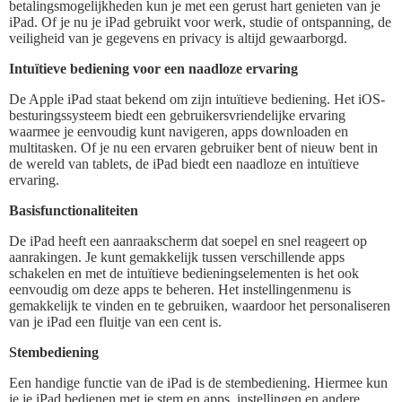
betalingsmogelijkheden kun je met een gerust hart genieten van je
iPad. Of je nu je iPad gebruikt voor werk, studie of ontspanning, de
veiligheid van je gegevens en privacy is altijd gewaarborgd.
Intuïtieve bediening voor een naadloze ervaring
De Apple iPad staat bekend om zijn intuïtieve bediening. Het iOS-
besturingssysteem biedt een gebruikersvriendelijke ervaring
waarmee je eenvoudig kunt navigeren, apps downloaden en
multitasken. Of je nu een ervaren gebruiker bent of nieuw bent in
de wereld van tablets, de iPad biedt een naadloze en intuïtieve
ervaring.
Basisfunctionaliteiten
De iPad heeft een aanraakscherm dat soepel en snel reageert op
aanrakingen. Je kunt gemakkelijk tussen verschillende apps
schakelen en met de intuïtieve bedieningselementen is het ook
eenvoudig om deze apps te beheren. Het instellingenmenu is
gemakkelijk te vinden en te gebruiken, waardoor het personaliseren
van je iPad een fluitje van een cent is.
Stembediening
Een handige functie van de iPad is de stembediening. Hiermee kun
je je iPad bedienen met je stem en apps, instellingen en andere