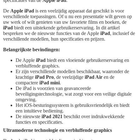
specificaties van de
Apple iPad
.
De
Apple iPad
is een veelzijdig apparaat dat geschikt is voor
verschillende toepassingen. Of u nu een presentatie wilt geven op
uw werk of wilt genieten van uw favoriete films en boeken, de
iPad
biedt een uitstekende gebruikerservaring. In dit artikel
bespreken we de nieuwste functies van de Apple
iPad
, inclusief de
verschillende modellen, hun specificaties en prijzen.
Belangrijkste bevindingen:
De Apple
iPad
biedt een vloeiende gebruikerservaring en
verbluffende graphics.
Er zijn verschillende modellen beschikbaar, waaronder de
krachtige
iPad Pro
, de veelzijdige
iPad Air
en de
compactere
iPad mini
.
De iPad is voorzien van geavanceerde
beveiligingstechnologie, wat zorgt voor een veilige digitale
omgeving.
Het iOS-besturingssysteem is gebruiksvriendelijk en biedt
een intuïtieve bediening.
De nieuwste
iPad 2021
beschikt over indrukwekkende
functies en specificaties.
Ultramoderne technologie en verbluffende graphics