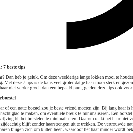
 7 beste tips
ar? Dan heb je geluk. Om deze weelderige lange lokken mooi te houden
g. Met deze 7 tips is de kans veel groter dat je haar mooi sterk en gezond
 haar niet verder groeit dan een bepaald punt, gelden deze tips ook voor
rborstel
 of een natte borstel zou je beste vriend moeten zijn. Bij lang haar is h
chacht glad te maken, om eventuele breuk te minimaliseren. Een borstel 
rijving bij het borstelen te minimaliseren. Daarom raakt het haar niet ve
zijdeachtig blijft zonder haarstrengen uit te trekken. De vertrouwde nat
haren buigen zich om klitten heen, waardoor het haar minder wordt bela