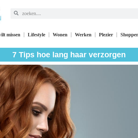
ilt missen
Lifestyle
Wonen
Werken
Plezier
Shoppe
7 Tips hoe lang haar verzorgen