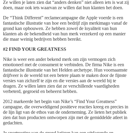
Ze willen je laten zien dat “anders denken” niet alleen iets is wat zij
doen, maar ook iets waarvan ze willen dat hun klanten het doen.
De “Think Different” reclamecampagne die Apple voerde is een
fantastische illustratie van hoe een bedrijf zijn merkimago vanaf de
grond kan opbouwen. Ze hebben zowel de loyaliteit van hun
klanten als de bekendheid van hun merk verzekerd op een manier
die maar weinig bedrijven hebben bereikt.
#2 FIND YOUR GREATNESS
Nike is weer een ander bekend merk om zijn vermogen zich
emotioneel met de consument te verbinden. De firma Nike is een
fantastische illustratie van het Helden archetype. Hun voornaamste
drijfveer is de wereld tot een betere plaats te maken door de fijnste
versies van zichzelf te zijn en die versies aan de wereld bij te
dragen. Ze willen laten zien dat ze verschillende vaardigheden
verbeterd, gegroeid en beheerst hebben.
2012 markeerde het begin van Nike’s “Find Your Greatness”
campagne, die overweldigend positieve reacties kreeg en precies in
de lijn ligt van de ethos van de onderneming. Ze lieten het publiek
zien dat hun producten ontworpen zijn met de gemiddelde atleet in
gedachten.
Je sportroutine van de grond krijgen kan een uitdagende en