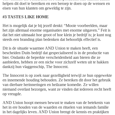
helpen dit doel te bereiken en een beroep te doen op de wensen en
eisen van hun klanten om geweldig te zijn.
#3 TASTES LIKE HOME
Het is mogelijk dat je bij jezelf denkt: “Mooie voorbeelden, maar
het zijn allemaal enorme organisaties met enorme uitgaven.” Feit is
dat het niet uitmaakt hoe groot of hoe klein je bedrijf is; je kunt nog
steeds een branding plan bedenken dat behoorlijk effectief is.
Dit is de situatie waarmee AND Union te maken heeft, een
bescheiden Duits bedrijf dat gespecialiseerd is in de productie van
bier. Ondanks de beperkte verscheidenheid aan bieren die ze
aanbieden, hebben ze een niche voor zichzelf weten uit te hakken
dankzij hun vlaggenschip, The Innocent.
The Innocent is op zoek naar gezelligheid terwijl ze hun opgewekte
en innemende houding behouden. Ze bereiken dit door het gebruik
van dierbare herinneringen en heilzame komedie. Ze willen
niemand overlast bezorgen, want ze vinden dat iedereen recht heeft
op vreugde.
AND Union hoopt mensen bewust te maken van de betekenis van
het in ere houden van de waarden en rituelen van iemands familie
in het dagelijks leven. AND Union brengt de kennis en praktijken