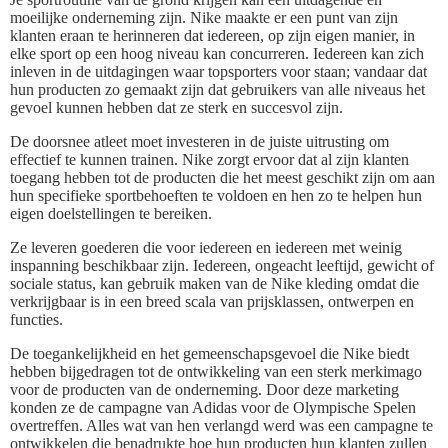
moeilijke onderneming zijn. Nike maakte er een punt van zijn
klanten eraan te herinneren dat iedereen, op zijn eigen manier, in
elke sport op een hoog niveau kan concurreren. Iedereen kan zich
inleven in de uitdagingen waar topsporters voor staan; vandaar dat
hun producten zo gemaakt zijn dat gebruikers van alle niveaus het
gevoel kunnen hebben dat ze sterk en succesvol zijn.
De doorsnee atleet moet investeren in de juiste uitrusting om
effectief te kunnen trainen. Nike zorgt ervoor dat al zijn klanten
toegang hebben tot de producten die het meest geschikt zijn om aan
hun specifieke sportbehoeften te voldoen en hen zo te helpen hun
eigen doelstellingen te bereiken.
Ze leveren goederen die voor iedereen en iedereen met weinig
inspanning beschikbaar zijn. Iedereen, ongeacht leeftijd, gewicht of
sociale status, kan gebruik maken van de Nike kleding omdat die
verkrijgbaar is in een breed scala van prijsklassen, ontwerpen en
functies.
De toegankelijkheid en het gemeenschapsgevoel die Nike biedt
hebben bijgedragen tot de ontwikkeling van een sterk merkimago
voor de producten van de onderneming. Door deze marketing
konden ze de campagne van Adidas voor de Olympische Spelen
overtreffen. Alles wat van hen verlangd werd was een campagne te
ontwikkelen die benadrukte hoe hun producten hun klanten zullen