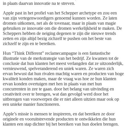
in plaats daarvan innovatie na te streven.
Apple past in het profiel van het Schepper archetype en zou een
van zijn vertegenwoordigers genoemd kunnen worden. Ze laten
dromen uitkomen, net als de tovenaar, maar in plaats van magie
gebruiken ze innovatie om die dromen werkelijkheid te maken. De
Scheppers hebben de neiging degenen te zijn die nieuwe trends
zetten en zijn altijd bezig zichzelf te pushen om het beste van
zichzelf te zijn en te bereiken.
Hun “Think Different” reclamecampagne is een fantastische
illustratie van de merkstrategie van het bedrijf. Ze kwamen tot de
conclusie dat hun klanten het meest verlangden dat ze uitzonderlijk,
vernieuwend, spelveranderend en uniek waren. Ze waren zich
ervan bewust dat hun rivalen machtig waren en producten van hoge
kwaliteit konden maken, maar de vraag was hoe ze hun klanten
ervan konden overtuigen met hen in plaats van met hun
concurrenten in zee te gaan. door het belang van uitvinding en
creativiteit over te brengen, wat dan gevolgd werd door het
uitbrengen van voorwerpen die er niet alleen uitzien maar ook op
een unieke manier functioneren.
Apple’s missie is mensen te inspireren, en dat bereiken ze door
originele en vooruitstrevende producten te ontwikkelen die hun
klanten een stap dichter bij het bereiken van hun doelen brengen.