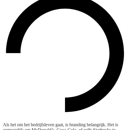
Als het om het bedrijfsleven gaat, is branding belangrijk. Het is
onmogelijk om McDonald’s, Coca-Cola, of zelfs Starbucks te